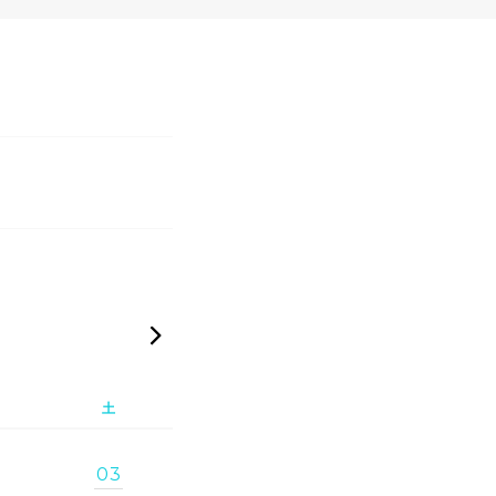
次の月 »
土
03